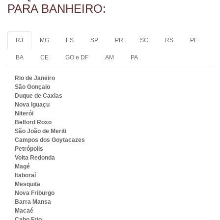
PARA BANHEIRO:
RJ
MG
ES
SP
PR
SC
RS
PE
BA
CE
GO e DF
AM
PA
Rio de Janeiro
São Gonçalo
Duque de Caxias
Nova Iguaçu
Niterói
Belford Roxo
São João de Meriti
Campos dos Goytacazes
Petrópolis
Volta Redonda
Magé
Itaboraí
Mesquita
Nova Friburgo
Barra Mansa
Macaé
Cabo Frio