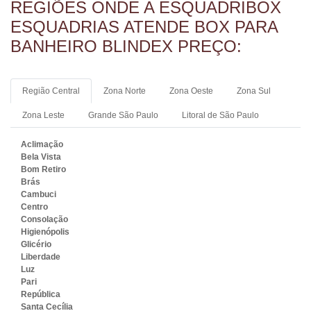
REGIÕES ONDE A ESQUADRIBOX
ESQUADRIAS ATENDE BOX PARA
BOX DE VIDRO PREÇO
BANHEIRO BLINDEX PREÇO:
Região Central
Zona Norte
Zona Oeste
Zona Sul
BOX PARA BANHEIRO PEQUENO
Zona Leste
Grande São Paulo
Litoral de São Paulo
Aclimação
Bela Vista
Bom Retiro
Brás
Cambuci
Centro
BOX PARA BANHEIRO
Consolação
Higienópolis
SANFONADO
Glicério
Liberdade
Luz
Pari
República
Santa Cecília