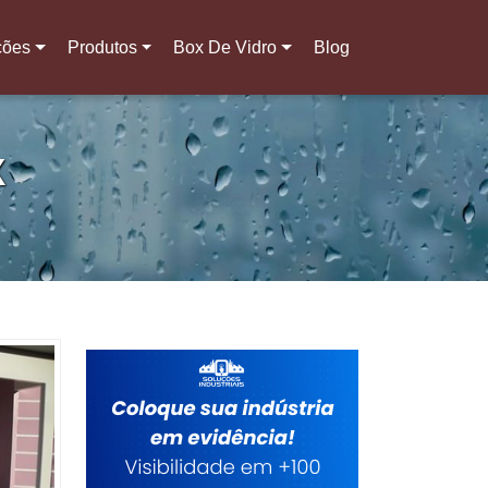
ções
Produtos
Box De Vidro
Blog
X