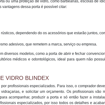
ta ou uma proteção de vidro, como barbearias, escolas de id
s vantagens dessa porta é possível citar:
u rústicos, dependendo do os acessórios que estarão juntos, co
esmo adesivos, que remetem a marca, serviço ou empresa.
em diversos modelos, como a porta de abrir e fechar convencion
ltórios médicos e odontológicos, ideal para quem não possu
E VIDRO BLINDEX
 por profissionais especializados. Para isso, o comprador deve
idraçarias, e solicitar um orçamento. Os profissionais vão 
s para acompanhar, produzir a porta e só então fazer a instal
rofissionais especializados, por isso todos os detalhes e acab