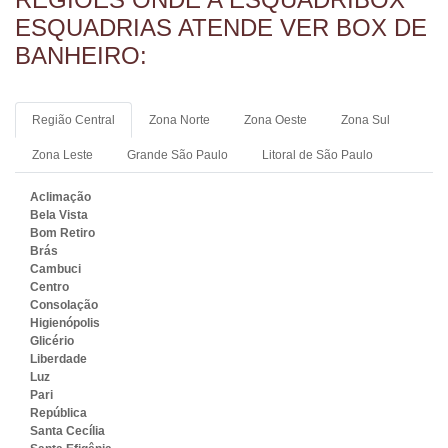
ESQUADRIAS ATENDE VER BOX DE
BANHEIRO:
Região Central
Zona Norte
Zona Oeste
Zona Sul
Zona Leste
Grande São Paulo
Litoral de São Paulo
Aclimação
Bela Vista
Bom Retiro
Brás
Cambuci
Centro
Consolação
Higienópolis
Glicério
Liberdade
BOX VIDRO PREÇO
Luz
Pari
República
Santa Cecília