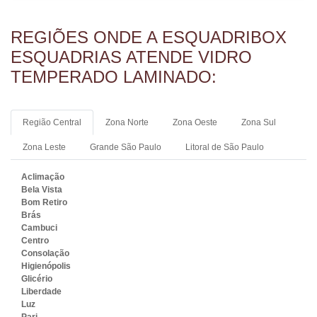
REGIÕES ONDE A ESQUADRIBOX
ESQUADRIAS ATENDE VIDRO
TEMPERADO LAMINADO:
Região Central
Zona Norte
Zona Oeste
Zona Sul
Zona Leste
Grande São Paulo
Litoral de São Paulo
VIDRO LAMINADO TEMPERADO
Aclimação
Bela Vista
Bom Retiro
Brás
Cambuci
Centro
Consolação
Higienópolis
Glicério
Liberdade
Luz