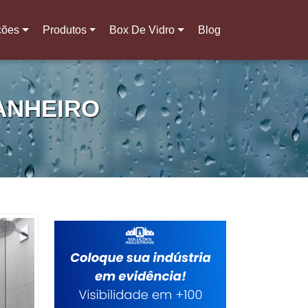
ções
Produtos
Box De Vidro
Blog
ANHEIRO