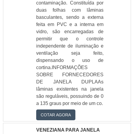
contaminação. Constituída por
Veneziana de vidro
para cozinha
duas folhas com lâminas
Veneziana de vidro
basculantes, sendo a externa
para empresas
feita em PVC e a interna em
Veneziana de
vidro, são encarregadas de
lâminas de PVC
permitir que o controle
Empresa de
independente de iluminação e
veneziana de
ventilação seja feito,
lâminas de PVC
Comprar veneziana
dispensando o uso de
de lâminas de PVC
cortina.INFORMAÇÕES
Preço de veneziana
SOBRE FORNECEDORES
de lâminas de PVC
DE JANELA DUPLAAs
Fornecedor de
lâminas existentes na janela
veneziana de
são reguláveis, possuindo de 0
lâminas de PVC
a 135 graus por meio de um co.
Fabricante de
veneziana de
COTAR AGORA
lâminas de PVC
Janela de vidro
temperado com
VENEZIANA PARA JANELA