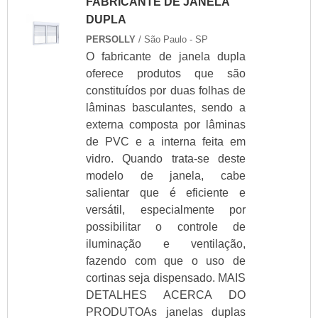
FABRICANTE DE JANELA
Vidraçaria espelho
DUPLA
Vidraçaria preços
PERSOLLY
/ São Paulo - SP
O fabricante de janela dupla
Vidraçaria rj
oferece produtos que são
Vidraçaria zona leste
constituídos por duas folhas de
Vidraçaria zona norte
lâminas basculantes, sendo a
Box vidro banheiro
externa composta por lâminas
Box vidro para banheiro
de PVC e a interna feita em
Box vidro preço
vidro. Quando trata-se deste
Box vidro temperado
modelo de janela, cabe
Cobertura de vidro
salientar que é eficiente e
versátil, especialmente por
Comprar box banheiro
possibilitar o controle de
Comprar janelas de vidro
iluminação e ventilação,
Comprar vidro
fazendo com que o uso de
Comprar vidro temperado
cortinas seja dispensado. MAIS
Cortar vidro temperado
DETALHES ACERCA DO
Corte de vidro temperado
PRODUTOAs janelas duplas