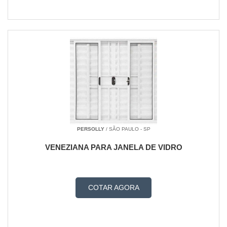
Porta para box de banheiro
Porta vidro temperado
Portas e janelas blindex
Portas e janelas de vidro
Portas e janelas de vidro preço
Portas e janelas de vidro temperado
Portas e janelas vidro temperado
Prateleira de vidro
Prateleira de vidro para banheiro
PERSOLLY
/ SÃO PAULO - SP
Preço box de vidro
VENEZIANA PARA JANELA DE VIDRO
Preço box vidro temperado
Preço de blindex
Preço de box
COTAR AGORA
Preço de box blindex
Preço de box de banheiro de vidro
Preço de box de vidro