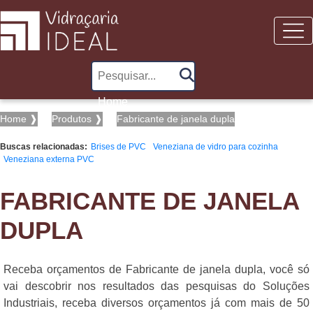
Home
(current)
Home ❱
Produtos ❱
Fabricante de janela dupla
Quem Somos
Buscas relacionadas:
Brises de PVC
Veneziana de vidro para cozinha
Veneziana externa PVC
Informações
Box de vidro para banheiro preço
FABRICANTE DE JANELA
Box de vidro preço
DUPLA
Box de vidro temperado
Box de vidro temperado para banheiro
Box de vidro temperado para banheiro preço
Receba orçamentos de Fabricante de janela dupla, você só
Box de vidro temperado preço
vai descobrir nos resultados das pesquisas do Soluções
Box em vidro
Industriais, receba diversos orçamentos já com mais de 50