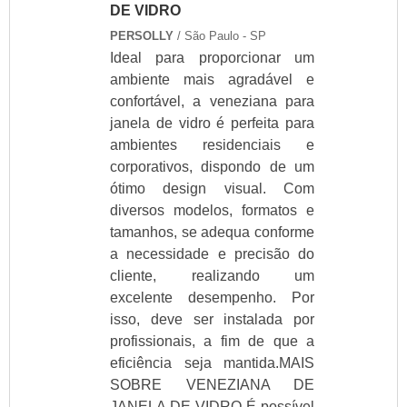
veneziana
DE VIDRO
Fabricante de janela
PERSOLLY
/ São Paulo - SP
dupla
Ideal para proporcionar um
Fornecedor de
ambiente mais agradável e
janela dupla
Empresa de janela
confortável, a veneziana para
dupla
janela de vidro é perfeita para
Janelas duplas
ambientes residenciais e
preço
corporativos, dispondo de um
Janela dupla para
ótimo design visual. Com
centro cirúrgico
diversos modelos, formatos e
Brises de PVC
tamanhos, se adequa conforme
Fornecedor de
janela centro
a necessidade e precisão do
cirúrgico
cliente, realizando um
Brise-soleil de PVC
excelente desempenho. Por
Janela dupla para
isso, deve ser instalada por
centro cirúrgico em
profissionais, a fim de que a
sp
eficiência seja mantida.MAIS
Comprar janela
SOBRE VENEZIANA DE
centro cirúrgico
Empresa de janela
JANELA DE VIDRO É possível