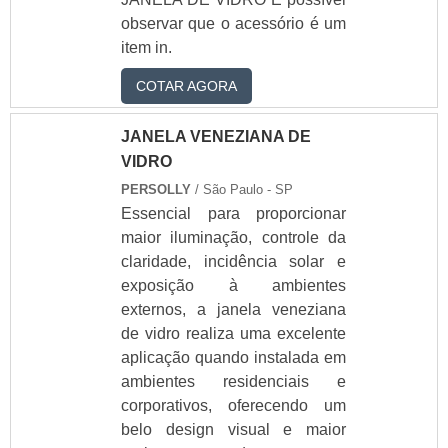
centro cirúrgico
observar que o acessório é um
Preço do brises de
item in.
pvc
Distribuidor de brise-
COTAR AGORA
soleil de pvc
Brise-soleil de pvc
JANELA VENEZIANA DE
em sp
VIDRO
Ver todos
PERSOLLY
/ São Paulo - SP
Box De Vidro
Essencial para proporcionar
maior iluminação, controle da
box de vidro para
claridade, incidência solar e
banheiro preço
box de vidro preço
exposição à ambientes
box de vidro
externos, a janela veneziana
temperado
de vidro realiza uma excelente
box de vidro
aplicação quando instalada em
temperado para
ambientes residenciais e
banheiro
corporativos, oferecendo um
box de vidro
belo design visual e maior
temperado para