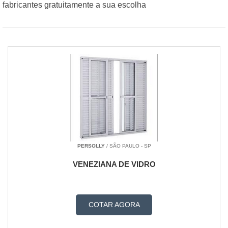
fabricantes gratuitamente a sua escolha
Box em vidro temperado
Box para banheiro acrilico preço
Box para banheiro blindex preço
Box para banheiro de vidro
Box para banheiro pequeno
Box para banheiro pequeno de apartamento
Box para banheiro pequeno valor
Box para banheiro sanfonado
Box para banheiro vidro
Box para banheiro vidro temperado
Box pequeno para banheiro
PERSOLLY
/ SÃO PAULO - SP
Box redondo para banheiro
VENEZIANA DE VIDRO
Porta de vidro de correr
Porta de vidro para banheiro
Porta de vidro preço
COTAR AGORA
Porta de vidro temperado
Porta de vidro temperado preço