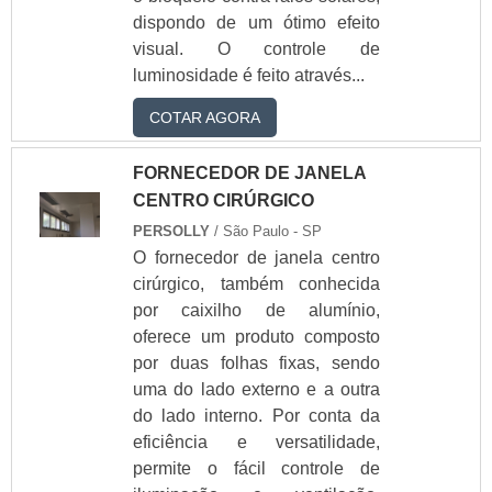
dispondo de um ótimo efeito
Janela de vidro para sala
visual. O controle de
Janela de vidro preço
luminosidade é feito através...
Janela de vidro temperado
Janela de vidro temperado blindex preço
COTAR AGORA
Janela vidro temperado preço
Janelas de vidro de correr
FORNECEDOR DE JANELA
CENTRO CIRÚRGICO
Janelas de vidro temperado preço
Janelas e portas blindex
PERSOLLY
/ São Paulo - SP
O fornecedor de janela centro
Janelas e portas de vidro
cirúrgico, também conhecida
Janelas e portas de vidro temperado
por caixilho de alumínio,
Loja de box para banheiro
oferece um produto composto
Onde comprar box de banheiro
por duas folhas fixas, sendo
Orçamento de box para banheiro
uma do lado externo e a outra
Orçamento vidraçaria
do lado interno. Por conta da
Porta blindex
eficiência e versatilidade,
permite o fácil controle de
Porta blindex preço