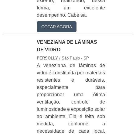
externo, realizando, dessa
venda de box para
banheiro
forma, um excelente
ver box de banheiro
desempenho. Cabe sa.
box vidro banheiro
box vidro para
COTAR AGORA
banheiro
box vidro preço
VENEZIANA DE LÂMINAS
box vidro temperado
DE VIDRO
comprar box
PERSOLLY
/ São Paulo - SP
banheiro
fabrica de box para
A veneziana de lâminas de
banheiro
vidro é constituída por materiais
instalação de box de
resistentes e duráveis,
banheiro
especialmente para
loja de box para
proporcionar uma ótima
banheiro
ventilação, controle de
onde comprar box
luminosidade e exposição solar
de banheiro
orçamento de box
ao ambiente. Ela é feita sob
para banheiro
medida, conforme a
vidro de box
necessidade de cada local.
vidro para box