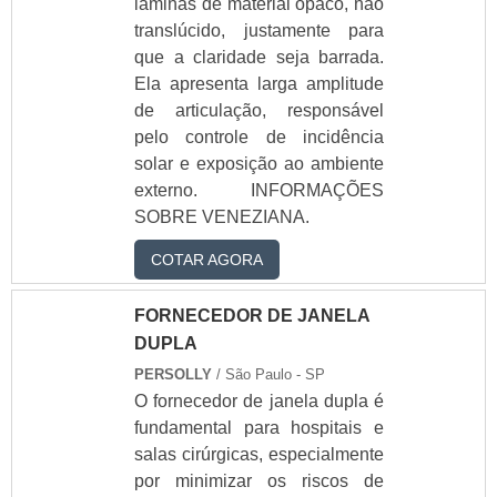
lâminas de material opaco, não
persiana
translúcido, justamente para
Veneziana de vidro
que a claridade seja barrada.
Janela veneziana
Ela apresenta larga amplitude
com vidro
de articulação, responsável
Veneziana para
janela de vidro
pelo controle de incidência
Veneziana de vidro
solar e exposição ao ambiente
temperado
externo. INFORMAÇÕES
Janela veneziana de
SOBRE VENEZIANA.
alumínio com vidro
Veneziana de vidro
COTAR AGORA
preço
Veneziana de PVC
FORNECEDOR DE JANELA
Veneziana externa
DUPLA
PVC
Veneziana de PVC
PERSOLLY
/ São Paulo - SP
preço
O fornecedor de janela dupla é
Veneziana de
fundamental para hospitais e
lâminas de vidro
salas cirúrgicas, especialmente
Veneziana de vidro
por minimizar os riscos de
para escritório