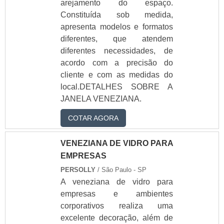
banheiro preço
arejamento do espaço.
box de vidro
Constituída sob medida,
temperado preço
apresenta modelos e formatos
box em vidro
diferentes, que atendem
box em vidro
diferentes necessidades, de
temperado
acordo com a precisão do
box para banheiro
cliente e com as medidas do
acrilico preço
box para banheiro
local.DETALHES SOBRE A
blindex preço
JANELA VENEZIANA.
box para banheiro
de vidro
COTAR AGORA
box para banheiro
pequeno
VENEZIANA DE VIDRO PARA
box para banheiro
EMPRESAS
pequeno de
apartamento
PERSOLLY
/ São Paulo - SP
box para banheiro
A veneziana de vidro para
pequeno valor
empresas e ambientes
box para banheiro
corporativos realiza uma
sanfonado
excelente decoração, além de
box para banheiro