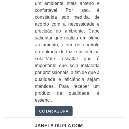
um ambiente mais ameno e
vidro
confortável. Por isso, é
box para banheiro
constituída sob medida, de
vidro temperado
box pequeno para
acordo com a necessidade e
banheiro
precisão do ambiente. Cabe
box redondo para
salientar que realiza um ótimo
banheiro
arejamento, além de controle
porta para box de
da entrada de luz e incidência
banheiro
solar.Vale ressaltar que é
preço box de vidro
importante que seja instalada
preço box vidro
temperado
por profissionais, a fim de que a
preço de box
qualidade e eficiência sejam
preço de box blindex
mantidas. Para receber um
preço de box de
produto de qualidade, é
banheiro de vidro
essenci.
preço de box de
vidro
COTAR AGORA
preço de box de
vidro para banheiro
JANELA DUPLA COM
preço de box para