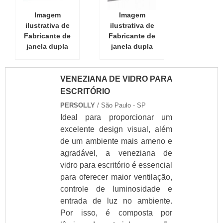
Vidro para varanda
Imagem
Imagem
Vidro temperado
ilustrativa de
ilustrativa de
Vidro temperado 10mm
Fabricante de
Fabricante de
janela dupla
janela dupla
Vidro temperado 8mm
Vidro temperado laminado
Vidro temperado preço
VENEZIANA DE VIDRO PARA
Vidro temperado preço m2
ESCRITÓRIO
Vidros jateados
PERSOLLY
/ São Paulo - SP
Vidros refletivos
Ideal para proporcionar um
excelente design visual, além
Blindex para banheiro
de um ambiente mais ameno e
Ver todos
agradável, a veneziana de
Produtos
vidro para escritório é essencial
para oferecer maior ventilação,
Janela dupla
controle de luminosidade e
Janela basculante
dupla
entrada de luz no ambiente.
Preço janelas duplas
Por isso, é composta por
Janela dupla com