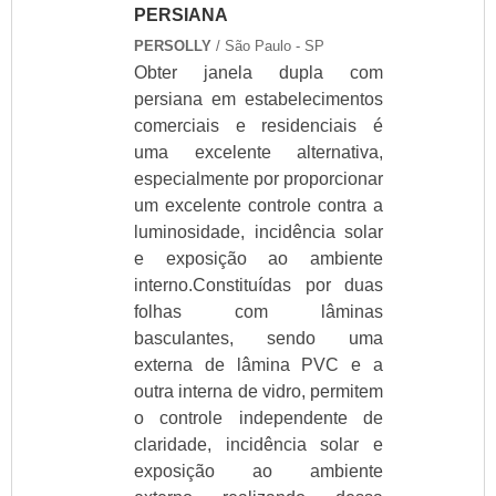
banheiro
PERSIANA
preço de box para
PERSOLLY
/ São Paulo - SP
banheiro blindex
Obter janela dupla com
promoção box para
persiana em estabelecimentos
banheiro
comerciais e residenciais é
quanto custa box de
vidro para banheiro
uma excelente alternativa,
quanto custa box
especialmente por proporcionar
para banheiro
um excelente controle contra a
quanto custa um box
luminosidade, incidência solar
de banheiro
e exposição ao ambiente
quanto custa um box
interno.Constituídas por duas
de vidro
folhas com lâminas
quanto custa um box
de vidro para
basculantes, sendo uma
banheiro
externa de lâmina PVC e a
valor box de vidro
outra interna de vidro, permitem
valor de box de
o controle independente de
banheiro
claridade, incidência solar e
valor de box de vidro
exposição ao ambiente
para banheiro