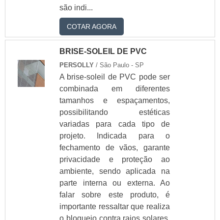
Empresa de vidros
são indi...
Envidraçamento de sacada
COTAR AGORA
Espelho para banheiro
Fabrica de box para banheiro
BRISE-SOLEIL DE PVC
Fabrica de vidros
PERSOLLY
/ São Paulo - SP
Fabrica de vidros temperados
A brise-soleil de PVC pode ser
Fabricação de vidro
combinada em diferentes
Fechamento de sacada
tamanhos e espaçamentos,
Fechamento de sacada com vidro
possibilitando estéticas
variadas para cada tipo de
Fechamento de varanda
projeto. Indicada para o
Fechar sacada com vidro
fechamento de vãos, garante
Instalação de box de banheiro
privacidade e proteção ao
Janela blindex
ambiente, sendo aplicada na
Janela de aluminio com vidro preço
parte interna ou externa. Ao
Janela de vidro
falar sobre este produto, é
Janela de vidro blindex
importante ressaltar que realiza
Janela de vidro com grade
o bloqueio contra raios solares,