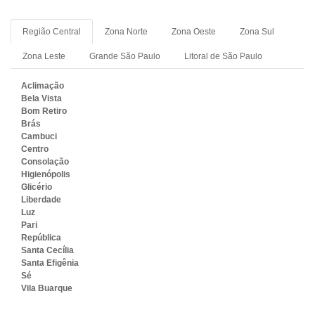
Região Central
Zona Norte
Zona Oeste
Zona Sul
Zona Leste
Grande São Paulo
Litoral de São Paulo
PREÇO DE JANELAS DE
Aclimação
Bela Vista
ALUMINIO COM VIDRO
Bom Retiro
Brás
Cambuci
Centro
Consolação
Higienópolis
Glicério
Liberdade
Luz
Pari
República
Santa Cecília
Santa Efigênia
Sé
Vila Buarque